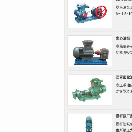
罗茨油泵,
6～1.5×
离心油泵
高粘度转子
功能,BW
沥青齿轮
高压重油泵
ZYB型渣
螺杆泵厂
螺杆油泵
由所输压