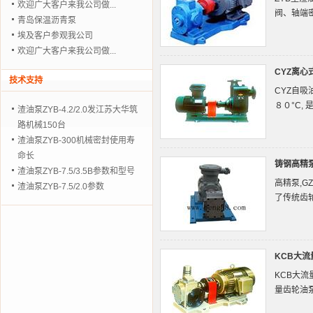
欢迎广大客户来我公司做...
阀、轴端
青岛保温沥青泵
埃及客户参观我公司
欢迎广大客户来我公司做...
CYZ离心
技术支持
CYZ自吸
８０°C,
渣油泵ZYB-4.2/2.0发江苏大华筑
路机械150台
渣油泵ZYB-300机械密封使用寿
命长
铸钢高精
渣油泵ZYB-7.5/3.5B参数和型号
高精泵,G
渣油泵ZYB-7.5/2.0参数
了传统齿
KCB大流
KCB大
量齿轮油泵