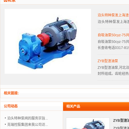
齿轮泵
泊头特种泵发上海渣油泵4
泊头特种泵
发上海
自吸油泵50cyz-
自吸油泵
50cyz-
长查收电话0317-819
ZYB型渣油泵
ZYB型
渣油泵
,河北
封所组成。齿轮经热
相关链接:
公司动态
相关产品
泊头特种泵阀的服务宗旨...
ZYB型渣
克瑞控股集团来我公司访...
ZYB型渣