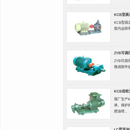
KCB型高
KCB型
泵内运转
ZYB可调
ZYB可调
微调部件组
KCB齿轮
我厂生产
承、保护
燃油喷...
LC罗茨油