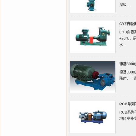
擦极...
CYZ自吸
CYB自
+80℃
水...
德基300
德基30
降时，可
RCB系
RCB系
地区室外安