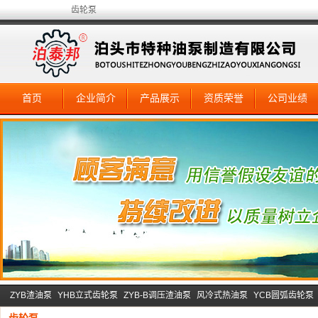
齿轮泵
首页
企业简介
产品展示
资质荣誉
公司业绩
ZYB渣油泵
YHB立式齿轮泵
ZYB-B调压渣油泵
风冷式热油泵
YCB圆弧齿轮泵