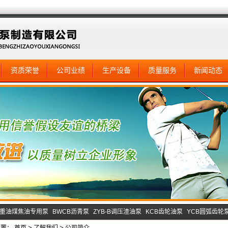
资质荣誉
公司业绩
生产设备
质量服务
新闻动态
B重油煤焦油专用泵
BWCB沥青泵
ZYB-B调压渣油泵
KCB齿轮油泵
YCB圆弧齿轮