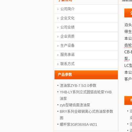
了解公司
当前
公司简介
企业文化
泊头
公司业绩
得生
企业资质
本公
齿轮
生产设备
CB
服务承诺
泵
，
联系方式
LC
本公
产品参数
客户
渣油泵ZYB-7.5/2.0参数
YHB-LY系列立式圆弧齿轮泵YHB
油泵
zyb型硬齿面渣油泵
BRY系列全碳钢离心式热油泵参数
图
螺杆泵3GR36X6A-W21