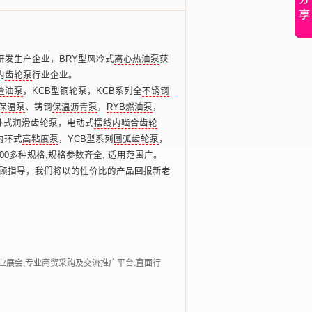
发生产企业，BRY型风冷式
离心热油泵
获
内
齿轮泵
行业企业。
渣油泵
，KCB型铜轮泵，KCB系列全
不锈钢
保温泵
、铸钢
保温沥青泵
，
RYB燃油泵
，
.卧式润滑齿轮泵，电动式
摆线内啮合齿轮
内环式
高粘度泵
，YCB型系列
圆弧齿轮泵
，
00多种规格,规格参数齐全, 适用范围广。
光顾指导，我们将以的性价比的产品回报新老
行业展会,专业商贸采购及交流推广平台.直面行