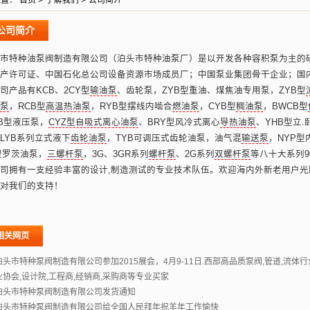
位置：
首页
>
了解我们
>
公司简介
公司简介
市特种油泵阀制造有限公司（泊头市特种油泵厂）是以开发各种容积泵为主的研
产许可证、中国石化总公司设备资源市场成员厂；中国泵业集团骨干企业；国
司产品有KCB、2CY型
输油泵
、齿轮泵，ZYB型重油、煤焦油专用泵，ZYB型
泵
，RCB型
高温热油泵
，RYB型摆线内啮合
燃油泵
，CYB型
稠油泵
，BWCB型
-B型液压泵，
CYZ型自吸式离心油泵
、BRY型风冷式离心
导热油泵
、YHB型立
LYB系列立式液下
齿轮油泵
，TYB可调压式齿轮油泵，油气混
输送泵
，NYP型
型罗茨油泵，
三螺杆泵
，3G、3GR系列
螺杆泵
、2G系列
双螺杆泵
等八十大系列9
司拥有一支经验丰富的设计,制造测试的专业技术队伍。欢迎海内外新老用户
对我们的支持！
相关网页
泊头市特种泵阀制造有限公司参加2015展会，4月9-11日.西部高品质泵阀,管道,流体
业协会,设计院,工程商,经销商,采购商等专业买家
泊头市特种泵阀制造有限公司发货通知
泊头市特种泵阀制造有限公司给全国人民拜年祝羊年工作愉快